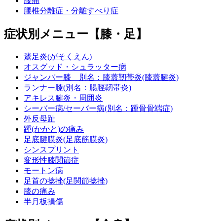
腰痛
腰椎分離症・分離すべり症
症状別メニュー【膝・足】
鵞足炎(がそくえん)
オスグッド・シュラッター病
ジャンパー膝 別名：膝蓋靭帯炎(膝蓋腱炎)
ランナー膝(別名：腸脛靭帯炎)
アキレス腱炎・周囲炎
シーバー病/セーバー病(別名：踵骨骨端症)
外反母趾
踵(かかと)の痛み
足底腱膜炎(足底筋膜炎)
シンスプリント
変形性膝関節症
モートン病
足首の捻挫(足関節捻挫)
膝の痛み
半月板損傷