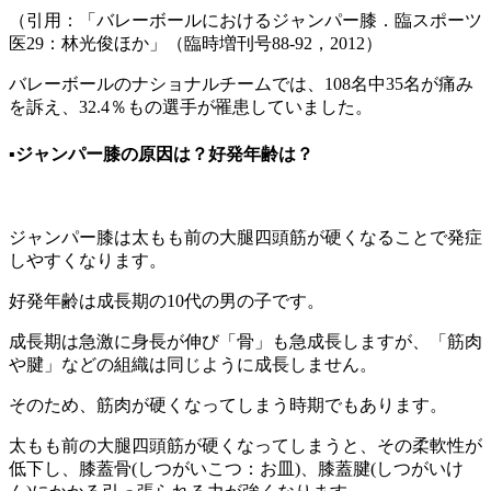
（引用：「バレーボールにおけるジャンパー膝．臨スポーツ
医29：林光俊ほか」（臨時増刊号88-92，2012）
バレーボールのナショナルチームでは、108名中35名が痛み
を訴え、32.4％もの選手が罹患していました。
▪️ジャンパー膝の原因は？好発年齢は？
ジャンパー膝は太もも前の大腿四頭筋が硬くなることで発症
しやすくなります。
好発年齢は成長期の10代の男の子です。
成長期は急激に身長が伸び「骨」も急成長しますが、「筋肉
や腱」などの組織は同じように成長しません。
そのため、筋肉が硬くなってしまう時期でもあります。
太もも前の大腿四頭筋が硬くなってしまうと、その柔軟性が
低下し、膝蓋骨(しつがいこつ：お皿)、膝蓋腱(しつがいけ