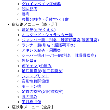
グロインペイン症候群
股関節痛
腰痛
腰椎分離症・分離すべり症
症状別メニュー【膝・足】
鵞足炎(がそくえん)
オスグッド・シュラッター病
ジャンパー膝 別名：膝蓋靭帯炎(膝蓋腱炎)
ランナー膝(別名：腸脛靭帯炎)
アキレス腱炎・周囲炎
シーバー病/セーバー病(別名：踵骨骨端症)
外反母趾
踵(かかと)の痛み
足底腱膜炎(足底筋膜炎)
シンスプリント
変形性膝関節症
モートン病
足首の捻挫(足関節捻挫)
膝の痛み
半月板損傷
症状別メニュー【全身】