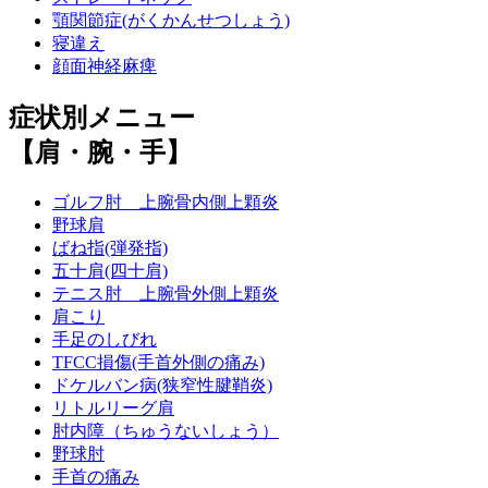
顎関節症(がくかんせつしょう)
寝違え
顔面神経麻痺
症状別メニュー
【肩・腕・手】
ゴルフ肘 上腕骨内側上顆炎
野球肩
ばね指(弾発指)
五十肩(四十肩)
テニス肘 上腕骨外側上顆炎
肩こり
手足のしびれ
TFCC損傷(手首外側の痛み)
ドケルバン病(狭窄性腱鞘炎)
リトルリーグ肩
肘内障（ちゅうないしょう）
野球肘
手首の痛み