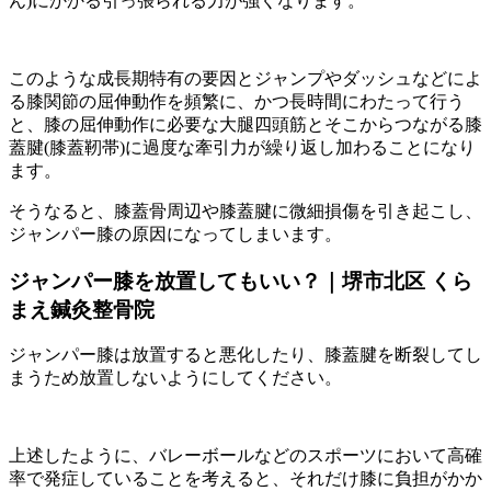
ん)にかかる引っ張られる力が強くなります。
このような成長期特有の要因とジャンプやダッシュなどによ
る膝関節の屈伸動作を頻繁に、かつ長時間にわたって行う
と、膝の屈伸動作に必要な大腿四頭筋とそこからつながる膝
蓋腱(膝蓋靭帯)に過度な牽引力が繰り返し加わることになり
ます。
そうなると、膝蓋骨周辺や膝蓋腱に微細損傷を引き起こし、
ジャンパー膝の原因になってしまいます。
ジャンパー膝を放置してもいい？｜堺市北区 くら
まえ鍼灸整骨院
ジャンパー膝は放置すると悪化したり、膝蓋腱を断裂してし
まうため放置しないようにしてください。
上述したように、バレーボールなどのスポーツにおいて高確
率で発症していることを考えると、それだけ膝に負担がかか