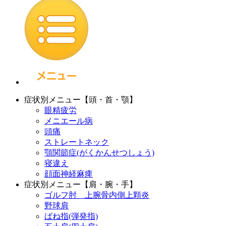
症状別メニュー【頭・首・顎】
眼精疲労
メニエール病
頭痛
ストレートネック
顎関節症(がくかんせつしょう)
寝違え
顔面神経麻痺
症状別メニュー【肩・腕・手】
ゴルフ肘 上腕骨内側上顆炎
野球肩
ばね指(弾発指)