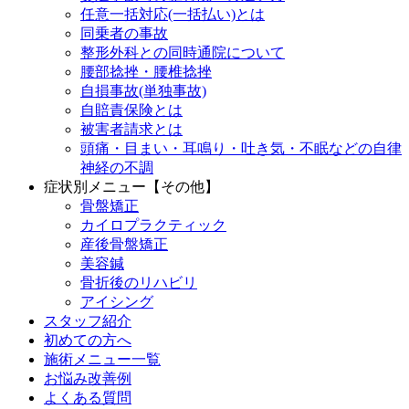
任意一括対応(一括払い)とは
同乗者の事故
整形外科との同時通院について
腰部捻挫・腰椎捻挫
自損事故(単独事故)
自賠責保険とは
被害者請求とは
頭痛・目まい・耳鳴り・吐き気・不眠などの自律
神経の不調
症状別メニュー【その他】
骨盤矯正
カイロプラクティック
産後骨盤矯正
美容鍼
骨折後のリハビリ
アイシング
スタッフ紹介
初めての方へ
施術メニュー一覧
お悩み改善例
よくある質問