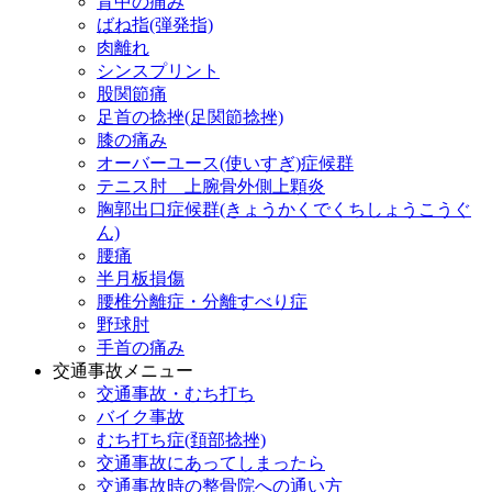
背中の痛み
ばね指(弾発指)
肉離れ
シンスプリント
股関節痛
足首の捻挫(足関節捻挫)
膝の痛み
オーバーユース(使いすぎ)症候群
テニス肘 上腕骨外側上顆炎
胸郭出口症候群(きょうかくでくちしょうこうぐ
ん)
腰痛
半月板損傷
腰椎分離症・分離すべり症
野球肘
手首の痛み
交通事故メニュー
交通事故・むち打ち
バイク事故
むち打ち症(頚部捻挫)
交通事故にあってしまったら
交通事故時の整骨院への通い方