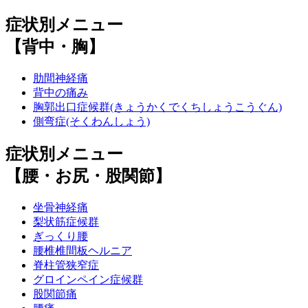
症状別メニュー
【背中・胸】
肋間神経痛
背中の痛み
胸郭出口症候群(きょうかくでくちしょうこうぐん)
側弯症(そくわんしょう)
症状別メニュー
【腰・お尻・股関節】
坐骨神経痛
梨状筋症候群
ぎっくり腰
腰椎椎間板ヘルニア
脊柱管狭窄症
グロインペイン症候群
股関節痛