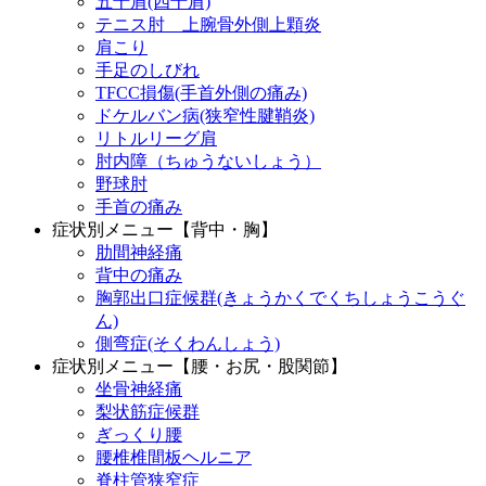
五十肩(四十肩)
テニス肘 上腕骨外側上顆炎
肩こり
手足のしびれ
TFCC損傷(手首外側の痛み)
ドケルバン病(狭窄性腱鞘炎)
リトルリーグ肩
肘内障（ちゅうないしょう）
野球肘
手首の痛み
症状別メニュー【背中・胸】
肋間神経痛
背中の痛み
胸郭出口症候群(きょうかくでくちしょうこうぐ
ん)
側弯症(そくわんしょう)
症状別メニュー【腰・お尻・股関節】
坐骨神経痛
梨状筋症候群
ぎっくり腰
腰椎椎間板ヘルニア
脊柱管狭窄症