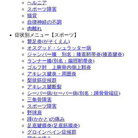
ヘルニア
スポーツ障害
猫背
自律神経の不調
肉離れ
症状別メニュー【スポーツ】
鵞足炎(がそくえん)
オスグッド・シュラッター病
ジャンパー膝 別名：膝蓋靭帯炎(膝蓋腱炎)
ランナー膝(別名：腸脛靭帯炎)
ゴルフ肘 上腕骨内側上顆炎
アキレス腱炎・周囲炎
梨状筋症候群
アキレス腱断裂
シーバー病/セーバー病(別名：踵骨骨端症)
三角骨障害
スポーツ障害
野球肩
踵(かかと)の痛み
足底腱膜炎(足底筋膜炎)
グロインペイン症候群