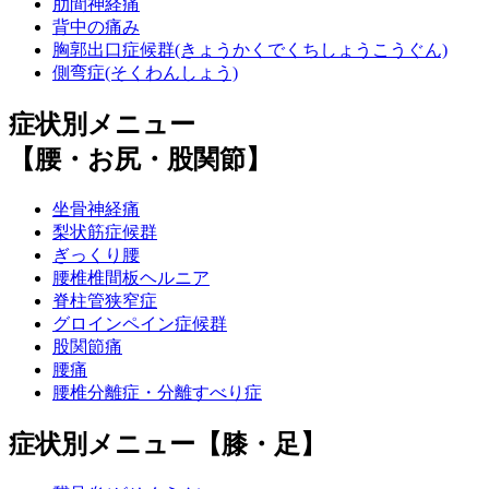
肋間神経痛
背中の痛み
胸郭出口症候群(きょうかくでくちしょうこうぐん)
側弯症(そくわんしょう)
症状別メニュー
【腰・お尻・股関節】
坐骨神経痛
梨状筋症候群
ぎっくり腰
腰椎椎間板ヘルニア
脊柱管狭窄症
グロインペイン症候群
股関節痛
腰痛
腰椎分離症・分離すべり症
症状別メニュー【膝・足】