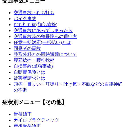
交通事故メニュー
交通事故・むち打ち
バイク事故
むち打ち症(頚部捻挫)
交通事故にあってしまったら
交通事故時の整骨院への通い方
任意一括対応(一括払い)とは
同乗者の事故
整形外科との同時通院について
腰部捻挫・腰椎捻挫
自損事故(単独事故)
自賠責保険とは
被害者請求とは
頭痛・目まい・耳鳴り・吐き気・不眠などの自律神経
の不調
症状別メニュー【その他】
骨盤矯正
カイロプラクティック
産後骨盤矯正