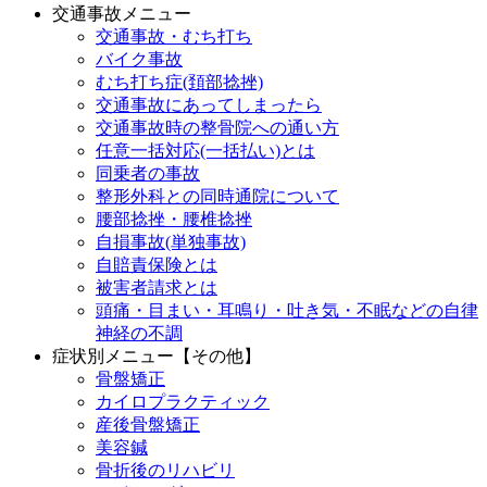
交通事故メニュー
交通事故・むち打ち
バイク事故
むち打ち症(頚部捻挫)
交通事故にあってしまったら
交通事故時の整骨院への通い方
任意一括対応(一括払い)とは
同乗者の事故
整形外科との同時通院について
腰部捻挫・腰椎捻挫
自損事故(単独事故)
自賠責保険とは
被害者請求とは
頭痛・目まい・耳鳴り・吐き気・不眠などの自律
神経の不調
症状別メニュー【その他】
骨盤矯正
カイロプラクティック
産後骨盤矯正
美容鍼
骨折後のリハビリ