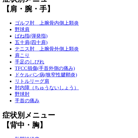
【肩・腕・手】
ゴルフ肘 上腕骨内側上顆炎
野球肩
ばね指(弾発指)
五十肩(四十肩)
テニス肘 上腕骨外側上顆炎
肩こり
手足のしびれ
TFCC損傷(手首外側の痛み)
ドケルバン病(狭窄性腱鞘炎)
リトルリーグ肩
肘内障（ちゅうないしょう）
野球肘
手首の痛み
症状別メニュー
【背中・胸】