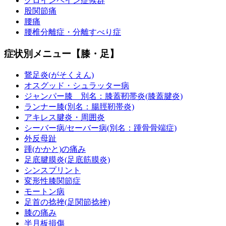
グロインペイン症候群
股関節痛
腰痛
腰椎分離症・分離すべり症
症状別メニュー【膝・足】
鵞足炎(がそくえん)
オスグッド・シュラッター病
ジャンパー膝 別名：膝蓋靭帯炎(膝蓋腱炎)
ランナー膝(別名：腸脛靭帯炎)
アキレス腱炎・周囲炎
シーバー病/セーバー病(別名：踵骨骨端症)
外反母趾
踵(かかと)の痛み
足底腱膜炎(足底筋膜炎)
シンスプリント
変形性膝関節症
モートン病
足首の捻挫(足関節捻挫)
膝の痛み
半月板損傷