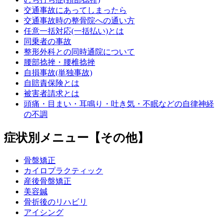
交通事故にあってしまったら
交通事故時の整骨院への通い方
任意一括対応(一括払い)とは
同乗者の事故
整形外科との同時通院について
腰部捻挫・腰椎捻挫
自損事故(単独事故)
自賠責保険とは
被害者請求とは
頭痛・目まい・耳鳴り・吐き気・不眠などの自律神経
の不調
症状別メニュー【その他】
骨盤矯正
カイロプラクティック
産後骨盤矯正
美容鍼
骨折後のリハビリ
アイシング