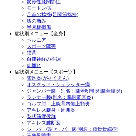
変形性膝関節症
モートン病
足首の捻挫(足関節捻挫)
膝の痛み
半月板損傷
症状別メニュー【全身】
ヘルニア
スポーツ障害
猫背
自律神経の不調
肉離れ
症状別メニュー【スポーツ】
鵞足炎(がそくえん)
オスグッド・シュラッター病
ジャンパー膝 別名：膝蓋靭帯炎(膝蓋腱炎)
ランナー膝(別名：腸脛靭帯炎)
ゴルフ肘 上腕骨内側上顆炎
アキレス腱炎・周囲炎
梨状筋症候群
アキレス腱断裂
シーバー病/セーバー病(別名：踵骨骨端症)
三角骨障害