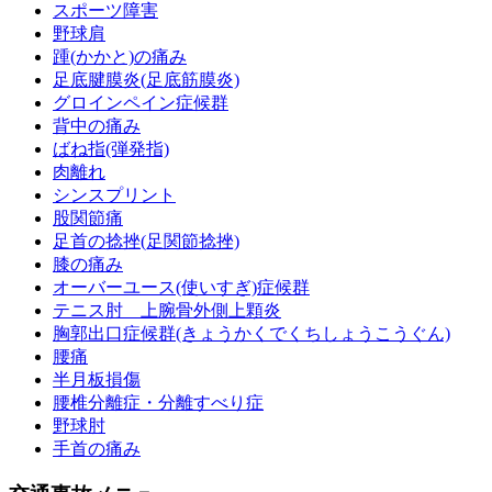
スポーツ障害
野球肩
踵(かかと)の痛み
足底腱膜炎(足底筋膜炎)
グロインペイン症候群
背中の痛み
ばね指(弾発指)
肉離れ
シンスプリント
股関節痛
足首の捻挫(足関節捻挫)
膝の痛み
オーバーユース(使いすぎ)症候群
テニス肘 上腕骨外側上顆炎
胸郭出口症候群(きょうかくでくちしょうこうぐん)
腰痛
半月板損傷
腰椎分離症・分離すべり症
野球肘
手首の痛み