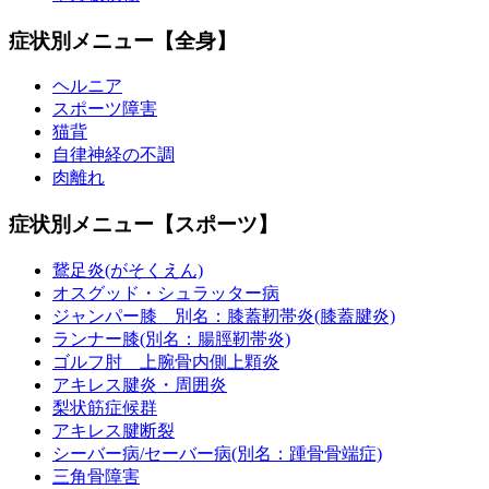
症状別メニュー【全身】
ヘルニア
スポーツ障害
猫背
自律神経の不調
肉離れ
症状別メニュー【スポーツ】
鵞足炎(がそくえん)
オスグッド・シュラッター病
ジャンパー膝 別名：膝蓋靭帯炎(膝蓋腱炎)
ランナー膝(別名：腸脛靭帯炎)
ゴルフ肘 上腕骨内側上顆炎
アキレス腱炎・周囲炎
梨状筋症候群
アキレス腱断裂
シーバー病/セーバー病(別名：踵骨骨端症)
三角骨障害