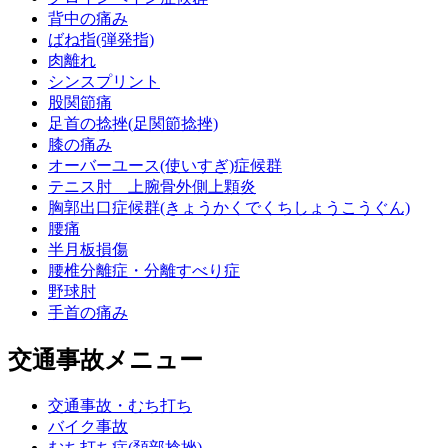
背中の痛み
ばね指(弾発指)
肉離れ
シンスプリント
股関節痛
足首の捻挫(足関節捻挫)
膝の痛み
オーバーユース(使いすぎ)症候群
テニス肘 上腕骨外側上顆炎
胸郭出口症候群(きょうかくでくちしょうこうぐん)
腰痛
半月板損傷
腰椎分離症・分離すべり症
野球肘
手首の痛み
交通事故メニュー
交通事故・むち打ち
バイク事故
むち打ち症(頚部捻挫)