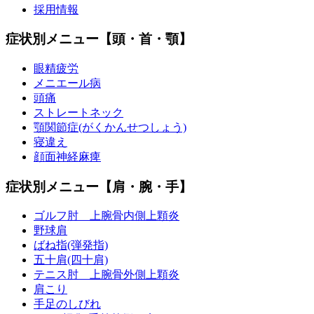
採用情報
症状別メニュー【頭・首・顎】
眼精疲労
メニエール病
頭痛
ストレートネック
顎関節症(がくかんせつしょう)
寝違え
顔面神経麻痺
症状別メニュー【肩・腕・手】
ゴルフ肘 上腕骨内側上顆炎
野球肩
ばね指(弾発指)
五十肩(四十肩)
テニス肘 上腕骨外側上顆炎
肩こり
手足のしびれ