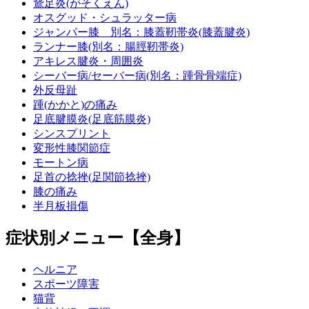
鵞足炎(がそくえん)
オスグッド・シュラッター病
ジャンパー膝 別名：膝蓋靭帯炎(膝蓋腱炎)
ランナー膝(別名：腸脛靭帯炎)
アキレス腱炎・周囲炎
シーバー病/セーバー病(別名：踵骨骨端症)
外反母趾
踵(かかと)の痛み
足底腱膜炎(足底筋膜炎)
シンスプリント
変形性膝関節症
モートン病
足首の捻挫(足関節捻挫)
膝の痛み
半月板損傷
症状別メニュー【全身】
ヘルニア
スポーツ障害
猫背