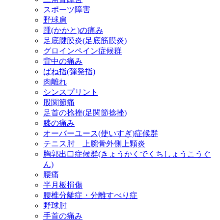
スポーツ障害
野球肩
踵(かかと)の痛み
足底腱膜炎(足底筋膜炎)
グロインペイン症候群
背中の痛み
ばね指(弾発指)
肉離れ
シンスプリント
股関節痛
足首の捻挫(足関節捻挫)
膝の痛み
オーバーユース(使いすぎ)症候群
テニス肘 上腕骨外側上顆炎
胸郭出口症候群(きょうかくでくちしょうこうぐ
ん)
腰痛
半月板損傷
腰椎分離症・分離すべり症
野球肘
手首の痛み