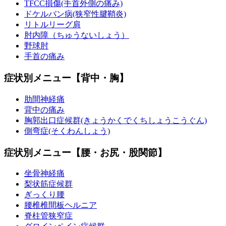
TFCC損傷(手首外側の痛み)
ドケルバン病(狭窄性腱鞘炎)
リトルリーグ肩
肘内障（ちゅうないしょう）
野球肘
手首の痛み
症状別メニュー【背中・胸】
肋間神経痛
背中の痛み
胸郭出口症候群(きょうかくでくちしょうこうぐん)
側弯症(そくわんしょう)
症状別メニュー【腰・お尻・股関節】
坐骨神経痛
梨状筋症候群
ぎっくり腰
腰椎椎間板ヘルニア
脊柱管狭窄症