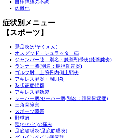
自律神経の不調
肉離れ
症状別メニュー
【スポーツ】
鵞足炎(がそくえん)
オスグッド・シュラッター病
ジャンパー膝 別名：膝蓋靭帯炎(膝蓋腱炎)
ランナー膝(別名：腸脛靭帯炎)
ゴルフ肘 上腕骨内側上顆炎
アキレス腱炎・周囲炎
梨状筋症候群
アキレス腱断裂
シーバー病/セーバー病(別名：踵骨骨端症)
三角骨障害
スポーツ障害
野球肩
踵(かかと)の痛み
足底腱膜炎(足底筋膜炎)
グロインペイン症候群