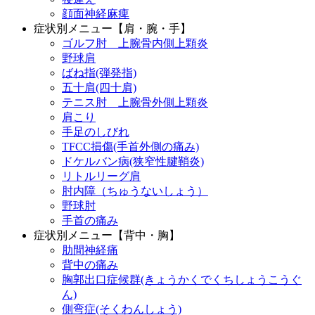
顔面神経麻痺
症状別メニュー【肩・腕・手】
ゴルフ肘 上腕骨内側上顆炎
野球肩
ばね指(弾発指)
五十肩(四十肩)
テニス肘 上腕骨外側上顆炎
肩こり
手足のしびれ
TFCC損傷(手首外側の痛み)
ドケルバン病(狭窄性腱鞘炎)
リトルリーグ肩
肘内障（ちゅうないしょう）
野球肘
手首の痛み
症状別メニュー【背中・胸】
肋間神経痛
背中の痛み
胸郭出口症候群(きょうかくでくちしょうこうぐ
ん)
側弯症(そくわんしょう)