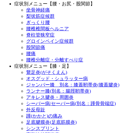
症状別メニュー【腰・お尻・股関節】
坐骨神経痛
梨状筋症候群
ぎっくり腰
腰椎椎間板ヘルニア
脊柱管狭窄症
グロインペイン症候群
股関節痛
腰痛
腰椎分離症・分離すべり症
症状別メニュー【膝・足】
鵞足炎(がそくえん)
オスグッド・シュラッター病
ジャンパー膝 別名：膝蓋靭帯炎(膝蓋腱炎)
ランナー膝(別名：腸脛靭帯炎)
アキレス腱炎・周囲炎
シーバー病/セーバー病(別名：踵骨骨端症)
外反母趾
踵(かかと)の痛み
足底腱膜炎(足底筋膜炎)
シンスプリント