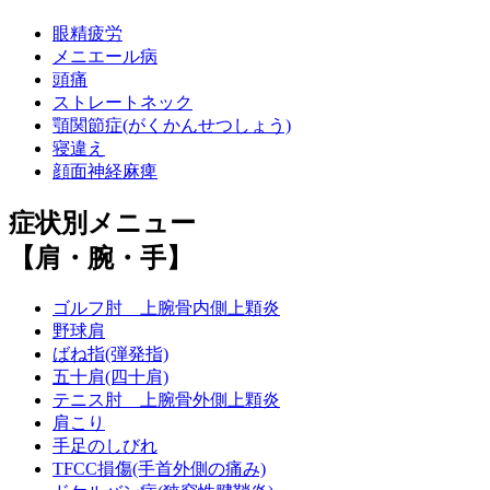
眼精疲労
メニエール病
頭痛
ストレートネック
顎関節症(がくかんせつしょう)
寝違え
顔面神経麻痺
症状別メニュー
【肩・腕・手】
ゴルフ肘 上腕骨内側上顆炎
野球肩
ばね指(弾発指)
五十肩(四十肩)
テニス肘 上腕骨外側上顆炎
肩こり
手足のしびれ
TFCC損傷(手首外側の痛み)