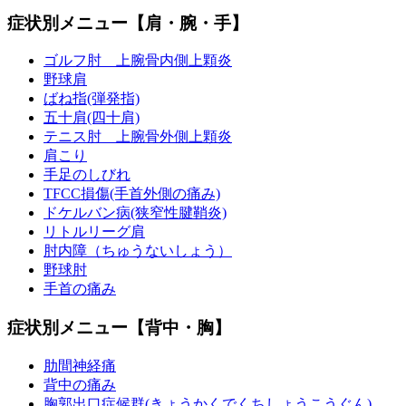
症状別メニュー【肩・腕・手】
ゴルフ肘 上腕骨内側上顆炎
野球肩
ばね指(弾発指)
五十肩(四十肩)
テニス肘 上腕骨外側上顆炎
肩こり
手足のしびれ
TFCC損傷(手首外側の痛み)
ドケルバン病(狭窄性腱鞘炎)
リトルリーグ肩
肘内障（ちゅうないしょう）
野球肘
手首の痛み
症状別メニュー【背中・胸】
肋間神経痛
背中の痛み
胸郭出口症候群(きょうかくでくちしょうこうぐん)