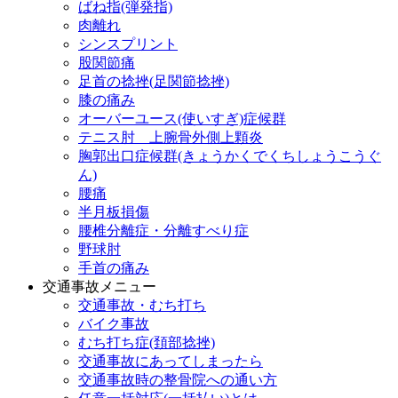
ばね指(弾発指)
肉離れ
シンスプリント
股関節痛
足首の捻挫(足関節捻挫)
膝の痛み
オーバーユース(使いすぎ)症候群
テニス肘 上腕骨外側上顆炎
胸郭出口症候群(きょうかくでくちしょうこうぐ
ん)
腰痛
半月板損傷
腰椎分離症・分離すべり症
野球肘
手首の痛み
交通事故メニュー
交通事故・むち打ち
バイク事故
むち打ち症(頚部捻挫)
交通事故にあってしまったら
交通事故時の整骨院への通い方