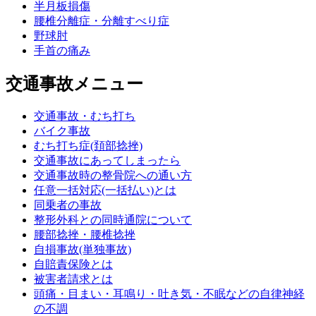
半月板損傷
腰椎分離症・分離すべり症
野球肘
手首の痛み
交通事故メニュー
交通事故・むち打ち
バイク事故
むち打ち症(頚部捻挫)
交通事故にあってしまったら
交通事故時の整骨院への通い方
任意一括対応(一括払い)とは
同乗者の事故
整形外科との同時通院について
腰部捻挫・腰椎捻挫
自損事故(単独事故)
自賠責保険とは
被害者請求とは
頭痛・目まい・耳鳴り・吐き気・不眠などの自律神経
の不調