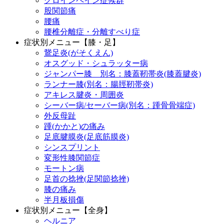
グロインペイン症候群
股関節痛
腰痛
腰椎分離症・分離すべり症
症状別メニュー【膝・足】
鵞足炎(がそくえん)
オスグッド・シュラッター病
ジャンパー膝 別名：膝蓋靭帯炎(膝蓋腱炎)
ランナー膝(別名：腸脛靭帯炎)
アキレス腱炎・周囲炎
シーバー病/セーバー病(別名：踵骨骨端症)
外反母趾
踵(かかと)の痛み
足底腱膜炎(足底筋膜炎)
シンスプリント
変形性膝関節症
モートン病
足首の捻挫(足関節捻挫)
膝の痛み
半月板損傷
症状別メニュー【全身】
ヘルニア