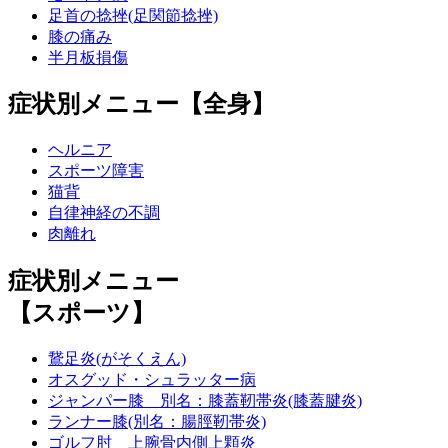
足首の捻挫(足関節捻挫)
膝の痛み
半月板損傷
症状別メニュー【全身】
ヘルニア
スポーツ障害
猫背
自律神経の不調
肉離れ
症状別メニュー
【スポーツ】
鵞足炎(がそくえん)
オスグッド・シュラッター病
ジャンパー膝 別名：膝蓋靭帯炎(膝蓋腱炎)
ランナー膝(別名：腸脛靭帯炎)
ゴルフ肘 上腕骨内側上顆炎