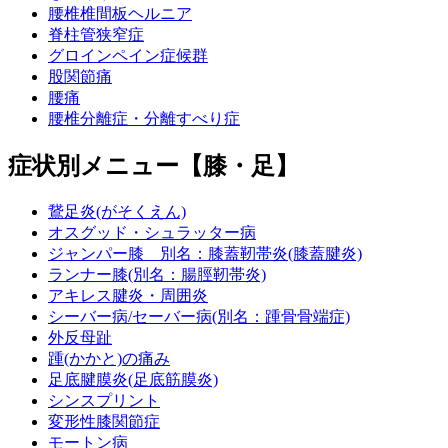
腰椎椎間板ヘルニア
脊柱管狭窄症
グロインペイン症候群
股関節痛
腰痛
腰椎分離症・分離すべり症
症状別メニュー【膝・足】
鵞足炎(がそくえん)
オスグッド・シュラッター病
ジャンパー膝 別名：膝蓋靭帯炎(膝蓋腱炎)
ランナー膝(別名：腸脛靭帯炎)
アキレス腱炎・周囲炎
シーバー病/セーバー病(別名：踵骨骨端症)
外反母趾
踵(かかと)の痛み
足底腱膜炎(足底筋膜炎)
シンスプリント
変形性膝関節症
モートン病