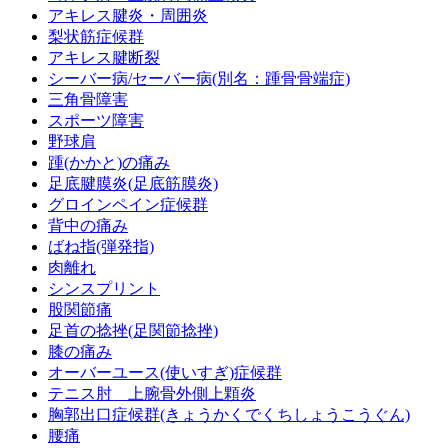
アキレス腱炎・周囲炎
梨状筋症候群
アキレス腱断裂
シーバー病/セーバー病(別名：踵骨骨端症)
三角骨障害
スポーツ障害
野球肩
踵(かかと)の痛み
足底腱膜炎(足底筋膜炎)
グロインペイン症候群
背中の痛み
ばね指(弾発指)
肉離れ
シンスプリント
股関節痛
足首の捻挫(足関節捻挫)
膝の痛み
オーバーユース(使いすぎ)症候群
テニス肘 上腕骨外側上顆炎
胸郭出口症候群(きょうかくでくちしょうこうぐん)
腰痛