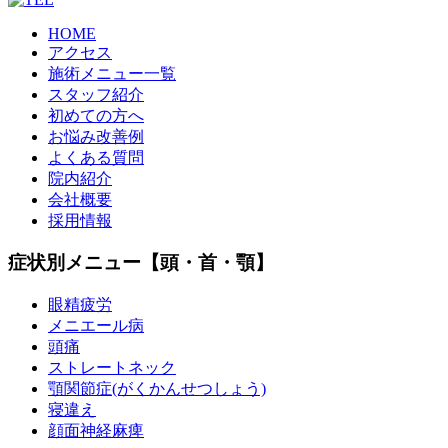
HOME
アクセス
施術メニュー一覧
スタッフ紹介
初めての方へ
お悩み改善例
よくある質問
院内紹介
会社概要
採用情報
症状別メニュー【頭・首・顎】
眼精疲労
メニエール病
頭痛
ストレートネック
顎関節症(がくかんせつしょう)
寝違え
顔面神経麻痺