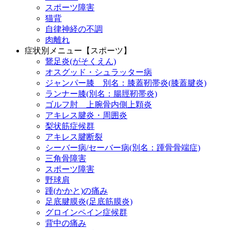
スポーツ障害
猫背
自律神経の不調
肉離れ
症状別メニュー【スポーツ】
鵞足炎(がそくえん)
オスグッド・シュラッター病
ジャンパー膝 別名：膝蓋靭帯炎(膝蓋腱炎)
ランナー膝(別名：腸脛靭帯炎)
ゴルフ肘 上腕骨内側上顆炎
アキレス腱炎・周囲炎
梨状筋症候群
アキレス腱断裂
シーバー病/セーバー病(別名：踵骨骨端症)
三角骨障害
スポーツ障害
野球肩
踵(かかと)の痛み
足底腱膜炎(足底筋膜炎)
グロインペイン症候群
背中の痛み