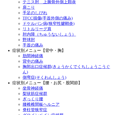
テニス肘 上腕骨外側上顆炎
肩こり
手足のしびれ
TFCC損傷(手首外側の痛み)
ドケルバン病(狭窄性腱鞘炎)
リトルリーグ肩
肘内障（ちゅうないしょう）
野球肘
手首の痛み
症状別メニュー【背中・胸】
肋間神経痛
背中の痛み
胸郭出口症候群(きょうかくでくちしょうこうぐ
ん)
側弯症(そくわんしょう)
症状別メニュー【腰・お尻・股関節】
坐骨神経痛
梨状筋症候群
ぎっくり腰
腰椎椎間板ヘルニア
脊柱管狭窄症