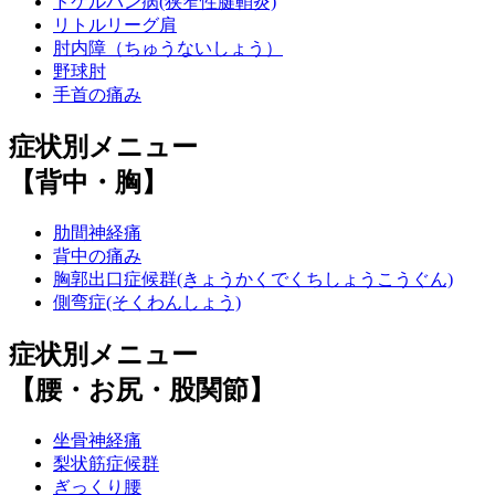
ドケルバン病(狭窄性腱鞘炎)
リトルリーグ肩
肘内障（ちゅうないしょう）
野球肘
手首の痛み
症状別メニュー
【背中・胸】
肋間神経痛
背中の痛み
胸郭出口症候群(きょうかくでくちしょうこうぐん)
側弯症(そくわんしょう)
症状別メニュー
【腰・お尻・股関節】
坐骨神経痛
梨状筋症候群
ぎっくり腰