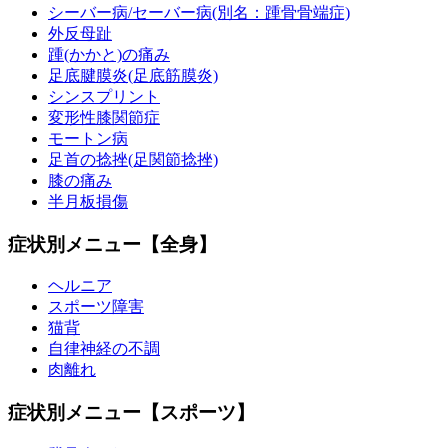
シーバー病/セーバー病(別名：踵骨骨端症)
外反母趾
踵(かかと)の痛み
足底腱膜炎(足底筋膜炎)
シンスプリント
変形性膝関節症
モートン病
足首の捻挫(足関節捻挫)
膝の痛み
半月板損傷
症状別メニュー【全身】
ヘルニア
スポーツ障害
猫背
自律神経の不調
肉離れ
症状別メニュー【スポーツ】