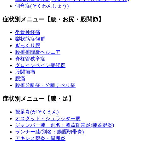
側弯症(そくわんしょう)
症状別メニュー【腰・お尻・股関節】
坐骨神経痛
梨状筋症候群
ぎっくり腰
腰椎椎間板ヘルニア
脊柱管狭窄症
グロインペイン症候群
股関節痛
腰痛
腰椎分離症・分離すべり症
症状別メニュー【膝・足】
鵞足炎(がそくえん)
オスグッド・シュラッター病
ジャンパー膝 別名：膝蓋靭帯炎(膝蓋腱炎)
ランナー膝(別名：腸脛靭帯炎)
アキレス腱炎・周囲炎