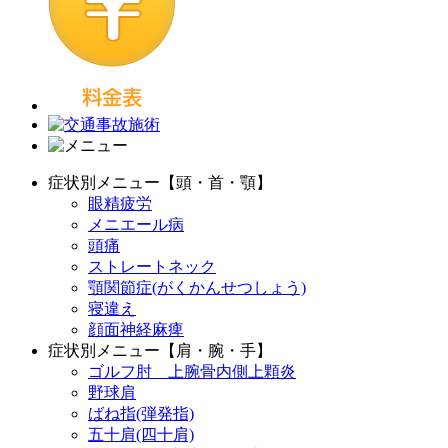
症状別メニュー【頭・首・顎】
眼精疲労
メニエール病
頭痛
ストレートネック
顎関節症(がくかんせつしょう)
寝違え
顔面神経麻痺
症状別メニュー【肩・腕・手】
ゴルフ肘 上腕骨内側上顆炎
野球肩
ばね指(弾発指)
五十肩(四十肩)