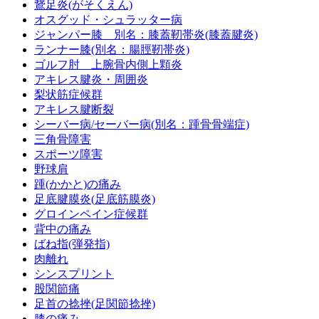
鵞足炎(がそくえん)
オスグッド・シュラッター病
ジャンパー膝 別名：膝蓋靭帯炎(膝蓋腱炎)
ランナー膝(別名：腸脛靭帯炎)
ゴルフ肘 上腕骨内側上顆炎
アキレス腱炎・周囲炎
梨状筋症候群
アキレス腱断裂
シーバー病/セーバー病(別名：踵骨骨端症)
三角骨障害
スポーツ障害
野球肩
踵(かかと)の痛み
足底腱膜炎(足底筋膜炎)
グロインペイン症候群
背中の痛み
ばね指(弾発指)
肉離れ
シンスプリント
股関節痛
足首の捻挫(足関節捻挫)
膝の痛み