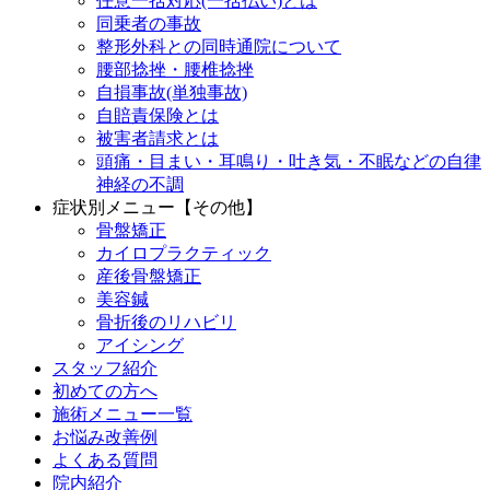
任意一括対応(一括払い)とは
同乗者の事故
整形外科との同時通院について
腰部捻挫・腰椎捻挫
自損事故(単独事故)
自賠責保険とは
被害者請求とは
頭痛・目まい・耳鳴り・吐き気・不眠などの自律
神経の不調
症状別メニュー【その他】
骨盤矯正
カイロプラクティック
産後骨盤矯正
美容鍼
骨折後のリハビリ
アイシング
スタッフ紹介
初めての方へ
施術メニュー一覧
お悩み改善例
よくある質問
院内紹介