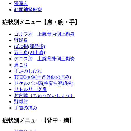
寝違え
顔面神経麻痺
症状別メニュー【肩・腕・手】
ゴルフ肘 上腕骨内側上顆炎
野球肩
ばね指(弾発指)
五十肩(四十肩)
テニス肘 上腕骨外側上顆炎
肩こり
手足のしびれ
TFCC損傷(手首外側の痛み)
ドケルバン病(狭窄性腱鞘炎)
リトルリーグ肩
肘内障（ちゅうないしょう）
野球肘
手首の痛み
症状別メニュー【背中・胸】