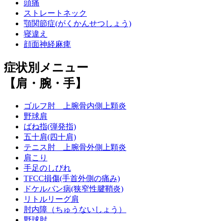
頭痛
ストレートネック
顎関節症(がくかんせつしょう)
寝違え
顔面神経麻痺
症状別メニュー
【肩・腕・手】
ゴルフ肘 上腕骨内側上顆炎
野球肩
ばね指(弾発指)
五十肩(四十肩)
テニス肘 上腕骨外側上顆炎
肩こり
手足のしびれ
TFCC損傷(手首外側の痛み)
ドケルバン病(狭窄性腱鞘炎)
リトルリーグ肩
肘内障（ちゅうないしょう）
野球肘