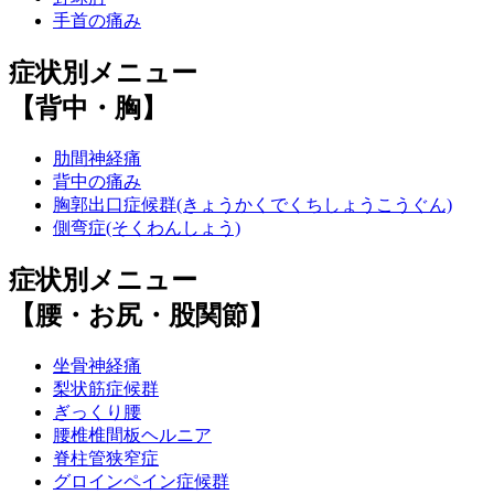
手首の痛み
症状別メニュー
【背中・胸】
肋間神経痛
背中の痛み
胸郭出口症候群(きょうかくでくちしょうこうぐん)
側弯症(そくわんしょう)
症状別メニュー
【腰・お尻・股関節】
坐骨神経痛
梨状筋症候群
ぎっくり腰
腰椎椎間板ヘルニア
脊柱管狭窄症
グロインペイン症候群