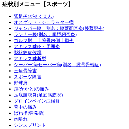
症状別メニュー【スポーツ】
鵞足炎(がそくえん)
オスグッド・シュラッター病
ジャンパー膝 別名：膝蓋靭帯炎(膝蓋腱炎)
ランナー膝(別名：腸脛靭帯炎)
ゴルフ肘 上腕骨内側上顆炎
アキレス腱炎・周囲炎
梨状筋症候群
アキレス腱断裂
シーバー病/セーバー病(別名：踵骨骨端症)
三角骨障害
スポーツ障害
野球肩
踵(かかと)の痛み
足底腱膜炎(足底筋膜炎)
グロインペイン症候群
背中の痛み
ばね指(弾発指)
肉離れ
シンスプリント