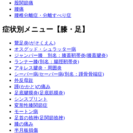
股関節痛
腰痛
腰椎分離症・分離すべり症
症状別メニュー【膝・足】
鵞足炎(がそくえん)
オスグッド・シュラッター病
ジャンパー膝 別名：膝蓋靭帯炎(膝蓋腱炎)
ランナー膝(別名：腸脛靭帯炎)
アキレス腱炎・周囲炎
シーバー病/セーバー病(別名：踵骨骨端症)
外反母趾
踵(かかと)の痛み
足底腱膜炎(足底筋膜炎)
シンスプリント
変形性膝関節症
モートン病
足首の捻挫(足関節捻挫)
膝の痛み
半月板損傷