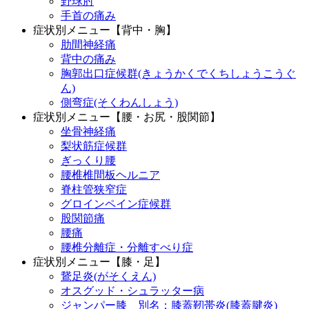
野球肘
手首の痛み
症状別メニュー【背中・胸】
肋間神経痛
背中の痛み
胸郭出口症候群(きょうかくでくちしょうこうぐ
ん)
側弯症(そくわんしょう)
症状別メニュー【腰・お尻・股関節】
坐骨神経痛
梨状筋症候群
ぎっくり腰
腰椎椎間板ヘルニア
脊柱管狭窄症
グロインペイン症候群
股関節痛
腰痛
腰椎分離症・分離すべり症
症状別メニュー【膝・足】
鵞足炎(がそくえん)
オスグッド・シュラッター病
ジャンパー膝 別名：膝蓋靭帯炎(膝蓋腱炎)