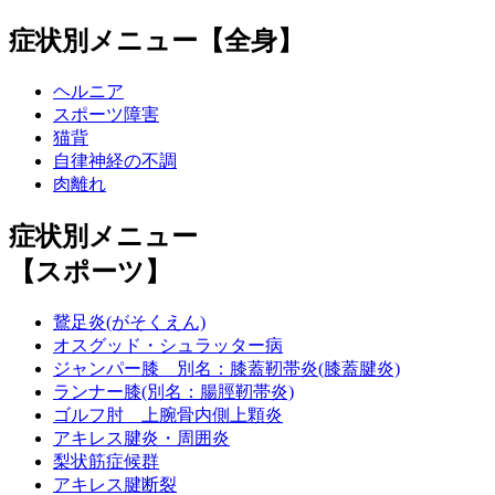
症状別メニュー【全身】
ヘルニア
スポーツ障害
猫背
自律神経の不調
肉離れ
症状別メニュー
【スポーツ】
鵞足炎(がそくえん)
オスグッド・シュラッター病
ジャンパー膝 別名：膝蓋靭帯炎(膝蓋腱炎)
ランナー膝(別名：腸脛靭帯炎)
ゴルフ肘 上腕骨内側上顆炎
アキレス腱炎・周囲炎
梨状筋症候群
アキレス腱断裂