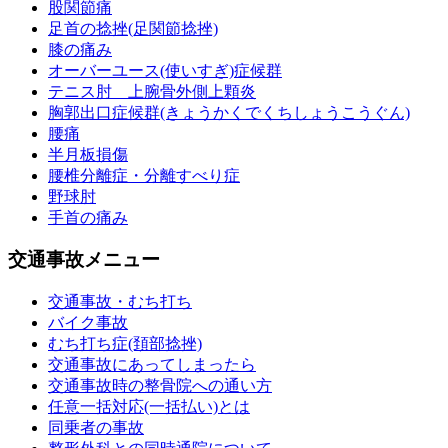
股関節痛
足首の捻挫(足関節捻挫)
膝の痛み
オーバーユース(使いすぎ)症候群
テニス肘 上腕骨外側上顆炎
胸郭出口症候群(きょうかくでくちしょうこうぐん)
腰痛
半月板損傷
腰椎分離症・分離すべり症
野球肘
手首の痛み
交通事故メニュー
交通事故・むち打ち
バイク事故
むち打ち症(頚部捻挫)
交通事故にあってしまったら
交通事故時の整骨院への通い方
任意一括対応(一括払い)とは
同乗者の事故