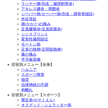
ランナー膝(別名：腸脛靭帯炎)
アキレス腱炎・周囲炎
シーバー病/セーバー病(別名：踵骨骨端症)
外反母趾
踵(かかと)の痛み
足底腱膜炎(足底筋膜炎)
シンスプリント
変形性膝関節症
モートン病
足首の捻挫(足関節捻挫)
膝の痛み
半月板損傷
症状別メニュー【全身】
ヘルニア
スポーツ障害
猫背
自律神経の不調
肉離れ
症状別メニュー【スポーツ】
鵞足炎(がそくえん)
オスグッド・シュラッター病