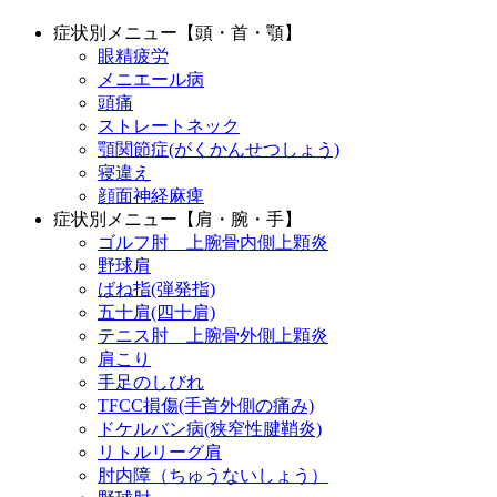
症状別メニュー【頭・首・顎】
眼精疲労
メニエール病
頭痛
ストレートネック
顎関節症(がくかんせつしょう)
寝違え
顔面神経麻痺
症状別メニュー【肩・腕・手】
ゴルフ肘 上腕骨内側上顆炎
野球肩
ばね指(弾発指)
五十肩(四十肩)
テニス肘 上腕骨外側上顆炎
肩こり
手足のしびれ
TFCC損傷(手首外側の痛み)
ドケルバン病(狭窄性腱鞘炎)
リトルリーグ肩
肘内障（ちゅうないしょう）