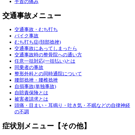
手首の痛み
交通事故メニュー
交通事故・むち打ち
バイク事故
むち打ち症(頚部捻挫)
交通事故にあってしまったら
交通事故時の整骨院への通い方
任意一括対応(一括払い)とは
同乗者の事故
整形外科との同時通院について
腰部捻挫・腰椎捻挫
自損事故(単独事故)
自賠責保険とは
被害者請求とは
頭痛・目まい・耳鳴り・吐き気・不眠などの自律神経
の不調
症状別メニュー【その他】