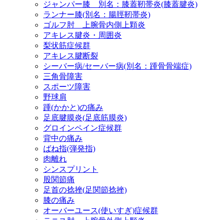
ジャンパー膝 別名：膝蓋靭帯炎(膝蓋腱炎)
ランナー膝(別名：腸脛靭帯炎)
ゴルフ肘 上腕骨内側上顆炎
アキレス腱炎・周囲炎
梨状筋症候群
アキレス腱断裂
シーバー病/セーバー病(別名：踵骨骨端症)
三角骨障害
スポーツ障害
野球肩
踵(かかと)の痛み
足底腱膜炎(足底筋膜炎)
グロインペイン症候群
背中の痛み
ばね指(弾発指)
肉離れ
シンスプリント
股関節痛
足首の捻挫(足関節捻挫)
膝の痛み
オーバーユース(使いすぎ)症候群