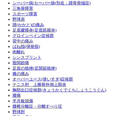
シーバー病/セーバー病(別名：踵骨骨端症)
三角骨障害
スポーツ障害
野球肩
踵(かかと)の痛み
足底腱膜炎(足底筋膜炎)
グロインペイン症候群
背中の痛み
ばね指(弾発指)
肉離れ
シンスプリント
股関節痛
足首の捻挫(足関節捻挫)
膝の痛み
オーバーユース(使いすぎ)症候群
テニス肘 上腕骨外側上顆炎
胸郭出口症候群(きょうかくでくちしょうこうぐん)
腰痛
半月板損傷
腰椎分離症・分離すべり症
野球肘