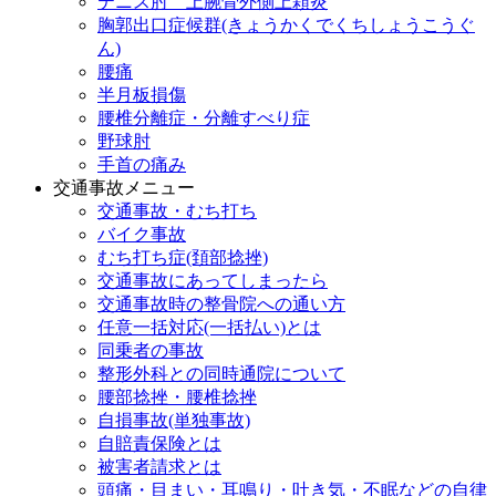
テニス肘 上腕骨外側上顆炎
胸郭出口症候群(きょうかくでくちしょうこうぐ
ん)
腰痛
半月板損傷
腰椎分離症・分離すべり症
野球肘
手首の痛み
交通事故メニュー
交通事故・むち打ち
バイク事故
むち打ち症(頚部捻挫)
交通事故にあってしまったら
交通事故時の整骨院への通い方
任意一括対応(一括払い)とは
同乗者の事故
整形外科との同時通院について
腰部捻挫・腰椎捻挫
自損事故(単独事故)
自賠責保険とは
被害者請求とは
頭痛・目まい・耳鳴り・吐き気・不眠などの自律