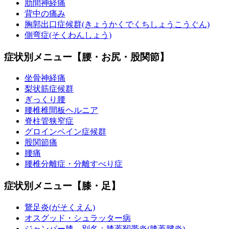
肋間神経痛
背中の痛み
胸郭出口症候群(きょうかくでくちしょうこうぐん)
側弯症(そくわんしょう)
症状別メニュー【腰・お尻・股関節】
坐骨神経痛
梨状筋症候群
ぎっくり腰
腰椎椎間板ヘルニア
脊柱管狭窄症
グロインペイン症候群
股関節痛
腰痛
腰椎分離症・分離すべり症
症状別メニュー【膝・足】
鵞足炎(がそくえん)
オスグッド・シュラッター病
ジャンパー膝 別名：膝蓋靭帯炎(膝蓋腱炎)