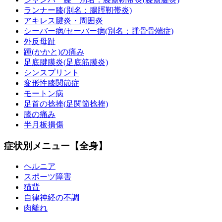
ランナー膝(別名：腸脛靭帯炎)
アキレス腱炎・周囲炎
シーバー病/セーバー病(別名：踵骨骨端症)
外反母趾
踵(かかと)の痛み
足底腱膜炎(足底筋膜炎)
シンスプリント
変形性膝関節症
モートン病
足首の捻挫(足関節捻挫)
膝の痛み
半月板損傷
症状別メニュー【全身】
ヘルニア
スポーツ障害
猫背
自律神経の不調
肉離れ