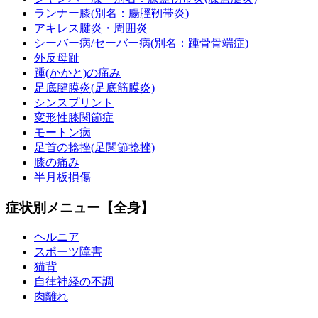
ランナー膝(別名：腸脛靭帯炎)
アキレス腱炎・周囲炎
シーバー病/セーバー病(別名：踵骨骨端症)
外反母趾
踵(かかと)の痛み
足底腱膜炎(足底筋膜炎)
シンスプリント
変形性膝関節症
モートン病
足首の捻挫(足関節捻挫)
膝の痛み
半月板損傷
症状別メニュー【全身】
ヘルニア
スポーツ障害
猫背
自律神経の不調
肉離れ