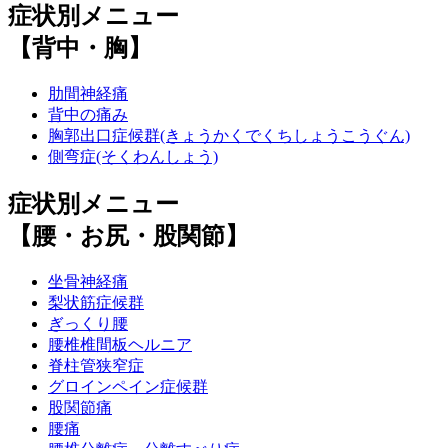
症状別メニュー
【背中・胸】
肋間神経痛
背中の痛み
胸郭出口症候群(きょうかくでくちしょうこうぐん)
側弯症(そくわんしょう)
症状別メニュー
【腰・お尻・股関節】
坐骨神経痛
梨状筋症候群
ぎっくり腰
腰椎椎間板ヘルニア
脊柱管狭窄症
グロインペイン症候群
股関節痛
腰痛