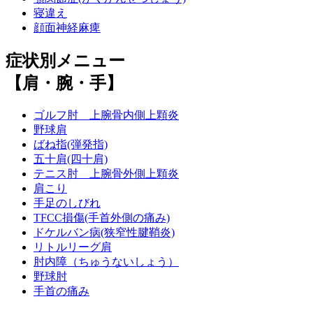
寝違え
顔面神経麻痺
症状別メニュー
【肩・腕・手】
ゴルフ肘 上腕骨内側上顆炎
野球肩
ばね指(弾発指)
五十肩(四十肩)
テニス肘 上腕骨外側上顆炎
肩こり
手足のしびれ
TFCC損傷(手首外側の痛み)
ドケルバン病(狭窄性腱鞘炎)
リトルリーグ肩
肘内障（ちゅうないしょう）
野球肘
手首の痛み