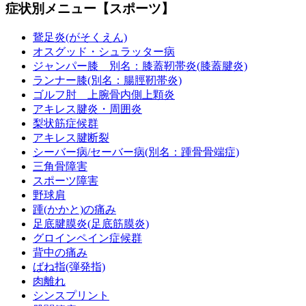
症状別メニュー【スポーツ】
鵞足炎(がそくえん)
オスグッド・シュラッター病
ジャンパー膝 別名：膝蓋靭帯炎(膝蓋腱炎)
ランナー膝(別名：腸脛靭帯炎)
ゴルフ肘 上腕骨内側上顆炎
アキレス腱炎・周囲炎
梨状筋症候群
アキレス腱断裂
シーバー病/セーバー病(別名：踵骨骨端症)
三角骨障害
スポーツ障害
野球肩
踵(かかと)の痛み
足底腱膜炎(足底筋膜炎)
グロインペイン症候群
背中の痛み
ばね指(弾発指)
肉離れ
シンスプリント