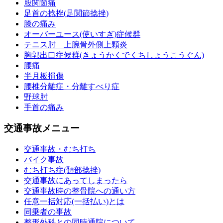
股関節痛
足首の捻挫(足関節捻挫)
膝の痛み
オーバーユース(使いすぎ)症候群
テニス肘 上腕骨外側上顆炎
胸郭出口症候群(きょうかくでくちしょうこうぐん)
腰痛
半月板損傷
腰椎分離症・分離すべり症
野球肘
手首の痛み
交通事故メニュー
交通事故・むち打ち
バイク事故
むち打ち症(頚部捻挫)
交通事故にあってしまったら
交通事故時の整骨院への通い方
任意一括対応(一括払い)とは
同乗者の事故
整形外科との同時通院について