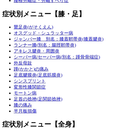
腰椎分離症・分離すべり症
症状別メニュー【膝・足】
鵞足炎(がそくえん)
オスグッド・シュラッター病
ジャンパー膝 別名：膝蓋靭帯炎(膝蓋腱炎)
ランナー膝(別名：腸脛靭帯炎)
アキレス腱炎・周囲炎
シーバー病/セーバー病(別名：踵骨骨端症)
外反母趾
踵(かかと)の痛み
足底腱膜炎(足底筋膜炎)
シンスプリント
変形性膝関節症
モートン病
足首の捻挫(足関節捻挫)
膝の痛み
半月板損傷
症状別メニュー【全身】