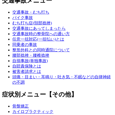
交通事故メニュー
交通事故・むち打ち
バイク事故
むち打ち症(頚部捻挫)
交通事故にあってしまったら
交通事故時の整骨院への通い方
任意一括対応(一括払い)とは
同乗者の事故
整形外科との同時通院について
腰部捻挫・腰椎捻挫
自損事故(単独事故)
自賠責保険とは
被害者請求とは
頭痛・目まい・耳鳴り・吐き気・不眠などの自律神経
の不調
症状別メニュー【その他】
骨盤矯正
カイロプラクティック