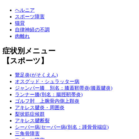
ヘルニア
スポーツ障害
猫背
自律神経の不調
肉離れ
症状別メニュー
【スポーツ】
鵞足炎(がそくえん)
オスグッド・シュラッター病
ジャンパー膝 別名：膝蓋靭帯炎(膝蓋腱炎)
ランナー膝(別名：腸脛靭帯炎)
ゴルフ肘 上腕骨内側上顆炎
アキレス腱炎・周囲炎
梨状筋症候群
アキレス腱断裂
シーバー病/セーバー病(別名：踵骨骨端症)
三角骨障害