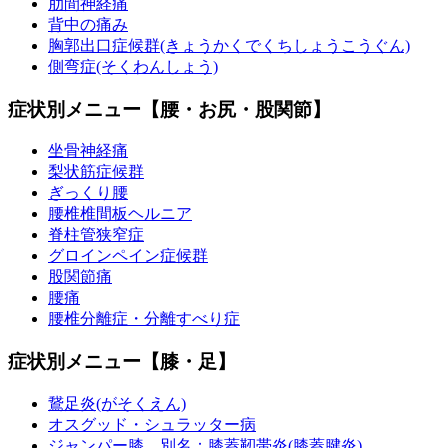
肋間神経痛
背中の痛み
胸郭出口症候群(きょうかくでくちしょうこうぐん)
側弯症(そくわんしょう)
症状別メニュー【腰・お尻・股関節】
坐骨神経痛
梨状筋症候群
ぎっくり腰
腰椎椎間板ヘルニア
脊柱管狭窄症
グロインペイン症候群
股関節痛
腰痛
腰椎分離症・分離すべり症
症状別メニュー【膝・足】
鵞足炎(がそくえん)
オスグッド・シュラッター病
ジャンパー膝 別名：膝蓋靭帯炎(膝蓋腱炎)