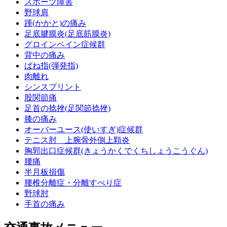
スポーツ障害
野球肩
踵(かかと)の痛み
足底腱膜炎(足底筋膜炎)
グロインペイン症候群
背中の痛み
ばね指(弾発指)
肉離れ
シンスプリント
股関節痛
足首の捻挫(足関節捻挫)
膝の痛み
オーバーユース(使いすぎ)症候群
テニス肘 上腕骨外側上顆炎
胸郭出口症候群(きょうかくでくちしょうこうぐん)
腰痛
半月板損傷
腰椎分離症・分離すべり症
野球肘
手首の痛み